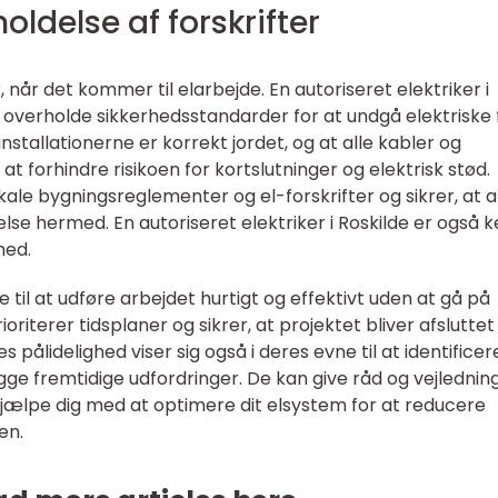
ldelse af forskrifter
 når det kommer til elarbejde. En autoriseret elektriker i
t overholde sikkerhedsstandarder for at undgå elektriske f
 installationerne er korrekt jordet, og at alle kabler og
 at forhindre risikoen for kortslutninger og elektrisk stød.
le bygningsreglementer og el-forskrifter og sikrer, at a
else hermed.
En autoriseret elektriker i Roskilde er også 
hed.
til at udføre arbejdet hurtigt og effektivt uden at gå på
iterer tidsplaner og sikrer, at projektet bliver afsluttet
 pålidelighed viser sig også i deres evne til at identificer
ge fremtidige udfordringer. De kan give råd og vejledni
jælpe dig med at optimere dit elsystem for at reducere
en.