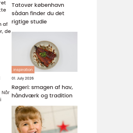
ret
Tatovør københavn
tte
sådan finder du det
rigtige studie
n af
r, de
inspiration
d
01. July 2026
Røgeri: smagen af hav,
. Når
håndværk og tradition
i