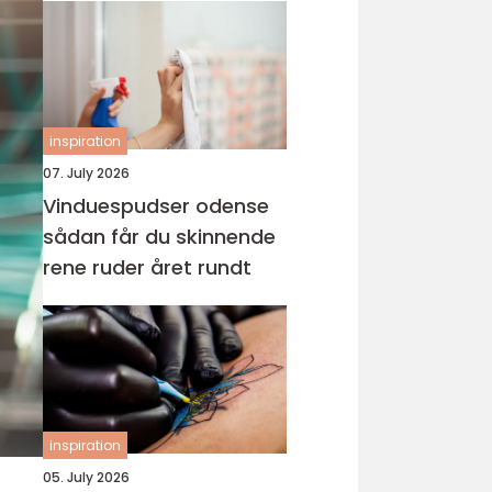
inspiration
07. July 2026
Vinduespudser odense
sådan får du skinnende
rene ruder året rundt
inspiration
05. July 2026