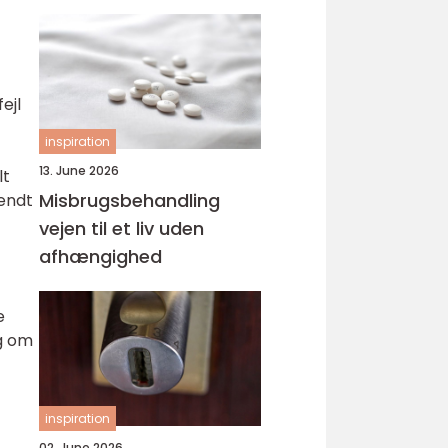
svejsninger
ejl
inspiration
13. June 2026
lt
Misbrugsbehandling
kendt
vejen til et liv uden
afhængighed
e
ng om
inspiration
02. June 2026