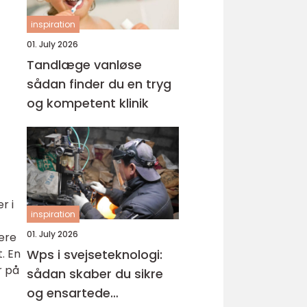
inspiration
01. July 2026
Tandlæge vanløse
sådan finder du en tryg
og kompetent klinik
r i
inspiration
01. July 2026
rere
Wps i svejseteknologi:
t. En
r på
sådan skaber du sikre
og ensartede