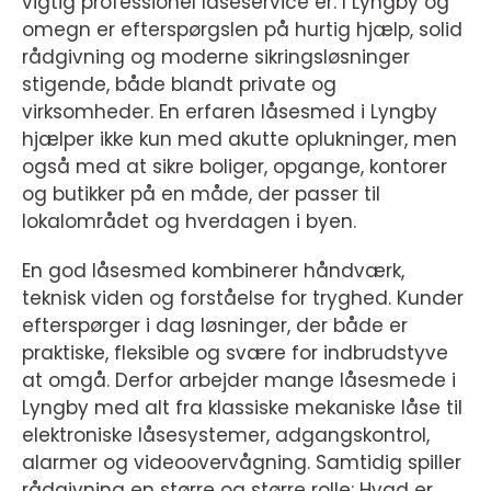
vigtig professionel låseservice er. I Lyngby og
omegn er efterspørgslen på hurtig hjælp, solid
rådgivning og moderne sikringsløsninger
stigende, både blandt private og
virksomheder. En erfaren låsesmed i Lyngby
hjælper ikke kun med akutte oplukninger, men
også med at sikre boliger, opgange, kontorer
og butikker på en måde, der passer til
lokalområdet og hverdagen i byen.
En god låsesmed kombinerer håndværk,
teknisk viden og forståelse for tryghed. Kunder
efterspørger i dag løsninger, der både er
praktiske, fleksible og svære for indbrudstyve
at omgå. Derfor arbejder mange låsesmede i
Lyngby med alt fra klassiske mekaniske låse til
elektroniske låsesystemer, adgangskontrol,
alarmer og videoovervågning. Samtidig spiller
rådgivning en større og større rolle: Hvad er