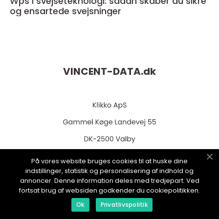
Wps i svejseteknologi: sådan skaber du sikre
og ensartede svejsninger
VINCENT-DATA.
dk
På vores website bruges cookies til at huske dine
web:
www.klikko.dk
indstillinger, statistik og personalisering af indhold og
annoncer. Denne information deles med tredjepart. Ved
fortsat brug af websiden godkender du cookiepolitikken.
Ok
Privatlivspolitik
Menu