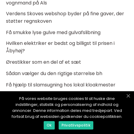
vognmand på Als
Verdens Skoves webshop byder på fine gaver, der
støtter regnskoven
Få smukke lyse gulve med gulvafslibning
Hvilken elektriker er bedst og billigst til prisen i
Åbyhøj?
Ørestikker som en del af et sæt
Sådan vælger du den rigtige størrelse bh
Få hjælp til slamsugning hos lokal kloakmester
Hvorfor købe undertøj online?
På vores website bruges cookies til at huske dine
indstillinger, statistik og personalisering af indhold og
Gå en strålende sommer i møde med en
annoncer. Denne information deles med tredjepart. Ved
overdækket terrasse
fortsat brug af websiden godkender du cookiepolitikken.
Få hjælp til den rette opsætning af
Ok
Privatlivspolitik
robotplæneklipper