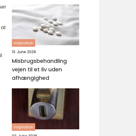
svejsninger
ser
 at
inspiration
13. June 2026
l
Misbrugsbehandling
vejen til et liv uden
afhængighed
inspiration
02. June 2026