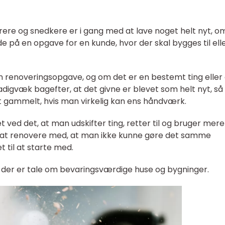
mrere og snedkere er i gang med at lave noget helt nyt, o
de på en opgave for en kunde, hvor der skal bygges til ell
n renoveringsopgave, og om det er en bestemt ting eller 
tadigvæk bagefter, at det givne er blevet som helt nyt, s
et gammelt, hvis man virkelig kan ens håndværk.
ved det, at man udskifter ting, retter til og bruger mere
 at renovere med, at man ikke kunne gøre det samme
t til at starte med.
år der er tale om bevaringsværdige huse og bygninger.