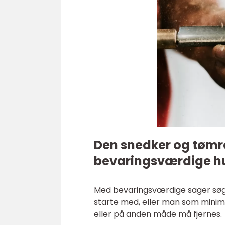
Den snedker og tømre
bevaringsværdige h
Med bevaringsværdige sager søger
starte med, eller man som minimu
eller på anden måde må fjernes.