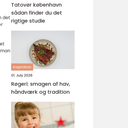
Tatovør københavn
sådan finder du det
m det
rigtige studie
er
et
å man
inspiration
01. July 2026
Røgeri: smagen af hav,
håndværk og tradition