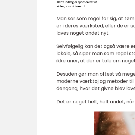
Man ser som regel for sig, at tø
er i deres værksted, eller de er u
laves noget andet nyt.
Selvfølgelig kan det også være e
lokale, så siger man som regel s
ikke aner, at der er tale om nog
Desuden gør man oftest så meget 
moderne værktøj og metoder til
dengang, hvor det givne blev lave
Det er noget helt, helt andet, n