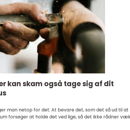
r kan skam også tage sig af dit
us
 man netop for det: At bevare det, som det så ud til at
m forsøger at holde det ved lige, så det ikke rådner væ