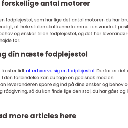
 forskellige antal motorer
en fodplejestol, som har lige det antal motorer, du har br
vendigt, at hele stolen skal kunne komme i en vandret posit
behov og ønsker til en fodplejestol, og det har leverandø
 højde for.
g din næste fodplejestol
 koster lidt
at erhverve sig en fodplejestol
. Derfor er det
te. I den forbindelse kan du tage en god snak med en
 kan leverandøren spore sig ind på dine ønsker og behov 
ådgivning, så du kan finde lige den stol, du har gået og 
d more articles here