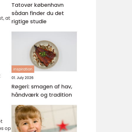
Tatovør københavn
sådan finder du det
t, at
rigtige studie
inspiration
t
01. July 2026
Røgeri: smagen af hav,
håndværk og tradition
et
es op