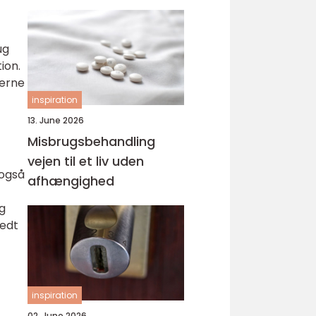
svejsninger
ug
ion.
rerne
inspiration
13. June 2026
Misbrugsbehandling
vejen til et liv uden
 også
afhængighed
og
ledt
inspiration
02. June 2026