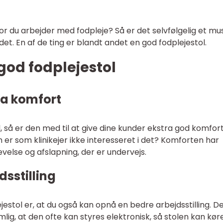
hvor du arbejder med fodpleje? Så er det selvfølgelig et mus
det. En af de ting er blandt andet en god fodplejestol.
 god fodplejestol
ra komfort
, så er den med til at give dine kunder ekstra god komfor
er som klinikejer ikke interesseret i det? Komforten har
velse og afslapning, der er undervejs.
dsstilling
jestol er, at du også kan opnå en bedre arbejdsstilling. D
lig, at den ofte kan styres elektronisk, så stolen kan kør