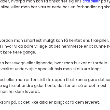
åder, hvorpå man kan få anskaffet sig ens
træpiller
på fy
line, eller man har været nede hos en forhandler og ska
hvordan man smartest muligt kan få hentet ens træpiller,
 i, hvor vi da bare vil sige, at det nemmeste er at kunne 
at køre flere gange.
 en kassevogn eller lignende, hvor man husker at fordele
vælter undervejs – specielt hvis man skal køre langt.
d, eller man er for slidt i kroppen til at kunne gøre det se
le sig fra, at andre gider hente det for en, så er det mest
man før dem leveret.
 på, at det ikke altid er billigt at få dem leveret.