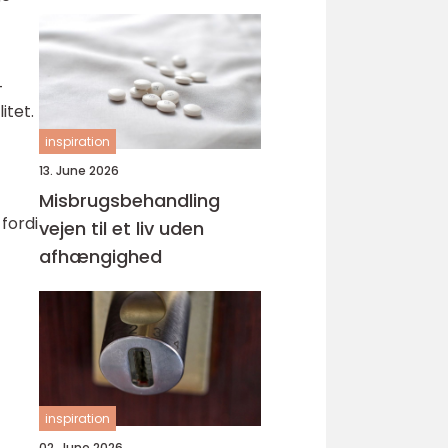
svejsninger
–
itet.
inspiration
13. June 2026
Misbrugsbehandling
fordi
vejen til et liv uden
afhængighed
inspiration
02. June 2026