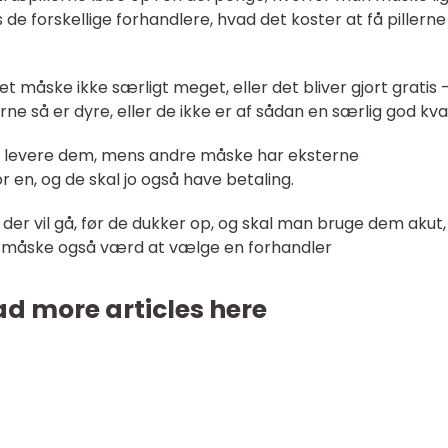
e forskellige forhandlere, hvad det koster at få pillerne
det måske ikke særligt meget, eller det bliver gjort gratis 
ne så er dyre, eller de ikke er af sådan en særlig god kval
t levere dem, mens andre måske har eksterne
or en, og de skal jo også have betaling.
 der vil gå, før de dukker op, og skal man bruge dem akut, 
det måske også værd at vælge en forhandler
d more articles here