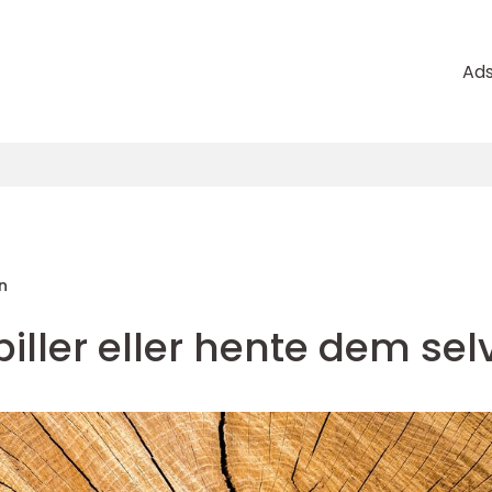
Ad
n
piller eller hente dem sel