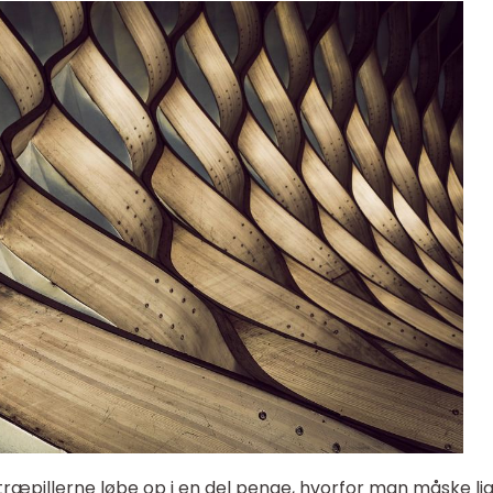
ræpillerne løbe op i en del penge, hvorfor man måske li