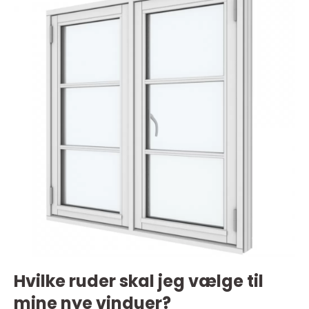
Hvilke ruder skal jeg vælge til
mine nye vinduer?