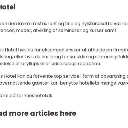
Hotel
uden den lækre restaurant og fine og nyistandsatte værel
erencer, møder, afvikling af seminarer og kurser samt
es Hotel hvis du for eksempel ønsker at afholde en firmaf
selsdag, eller hvis du har brug for smukke og stemningsfuld
ldelse af bryllups eller ødselsdags reception.
s Hotel kan du forvente top service i form af opvartning 
 overnattende gæster kan benytte hotellets mange være
tel på tornoeshotel.dk
d more articles here