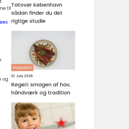
t
Tatovør københavn
e til
sådan finder du det
rigtige studie
nøes
u
inspiration
01. July 2026
e og
Røgeri: smagen af hav,
håndværk og tradition