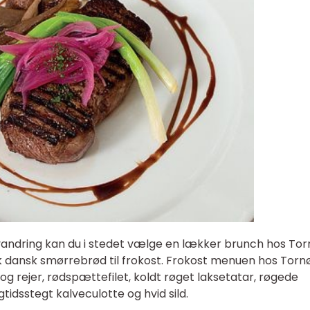
yvandring kan du i stedet vælge en lækker brunch hos To
k dansk smørrebrød til frokost. Frokost menuen hos Torn
g rejer, rødspættefilet, koldt røget laksetatar, røgede
gtidsstegt kalveculotte og hvid sild.