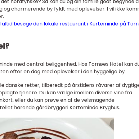
i det nordfynske? Så kan du og din familie godt begynde a
g og charmerende by fyldt med oplevelser. I vil ikke komm
r.
 I altid besøge den lokale restaurant i Kerteminde på Tor
el?
eminde med central beliggenhed. Hos Tornøes Hotel kan d
aften efter en dag med oplevelser i den hyggelige by.
lle danske retter, tilberedt på årstidens råvarer af dygtig
oplagte tjenere. Du kan vælge imellem diverse vine fra
nkort, eller du kan prøve en af de velsmagende
otellet hørende gårdbryggeri Kerteminde Bryghus.