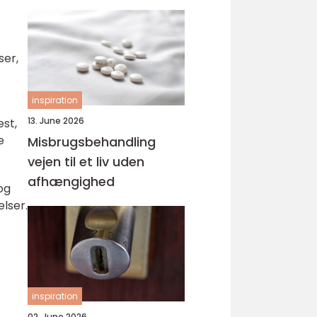
svejsninger
ser,
inspiration
13. June 2026
est,
e
Misbrugsbehandling
vejen til et liv uden
afhængighed
og
lser.
inspiration
02. June 2026