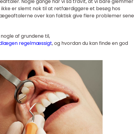
taler. Nogle gange har vi så travlt, at vi bare glemmer 
m ikke er slemt nok til at retfærdiggøre et besøg hos
ægeaftalerne over kan faktisk give flere problemer sen
 nogle af grundene til,
tandlægen regelmæssigt
, og hvordan du kan finde en god