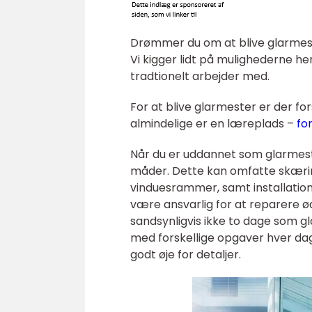
Drømmer du om at blive glarmeste
Vi kigger lidt på mulighederne he
tradtionelt arbejder med.
For at blive glarmester er der fo
almindelige er en læreplads –
fo
Når du er uddannet som glarmester
måder. Dette kan omfatte skæring
vinduesrammer, samt installation
være ansvarlig for at reparere ø
sandsynligvis ikke to dage som gla
med forskellige opgaver hver dag
godt øje for detaljer.