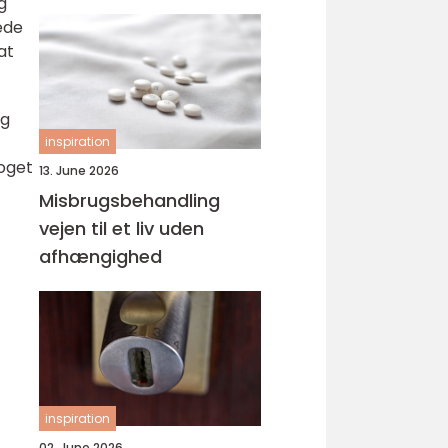
g
svejsninger
ede
at
ig
inspiration
noget
13. June 2026
Misbrugsbehandling
vejen til et liv uden
afhængighed
inspiration
02. June 2026