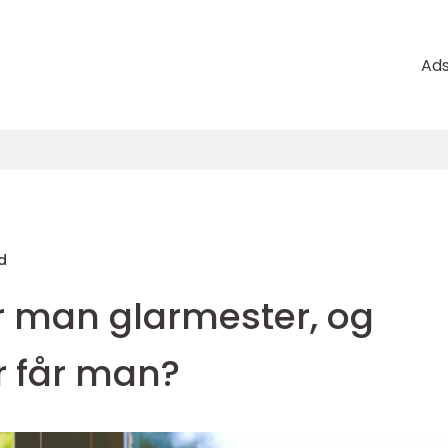
Ad
d
r man glarmester, og
r får man?