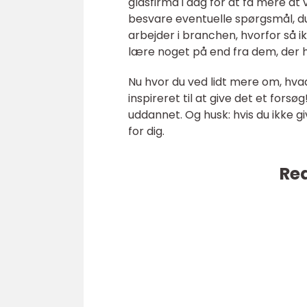
glasfirma i dag for at få mere at
besvare eventuelle spørgsmål, du
arbejder i branchen, hvorfor så
lære noget på end fra dem, der h
Nu hvor du ved lidt mere om, hvad d
inspireret til at give det et forsø
uddannet. Og husk: hvis du ikke gi
for dig.
Rea