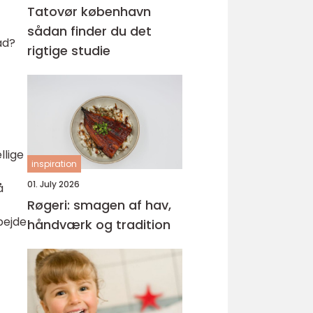
Tatovør københavn
sådan finder du det
ad?
rigtige studie
llige
inspiration
01. July 2026
å
Røgeri: smagen af hav,
rbejde
håndværk og tradition