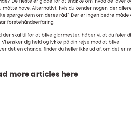
 vide? De fleste er glade for at snakke om, hvad de laver o
 måtte have. Alternativt, hvis du kender nogen, der aller
 ikke spørge dem om deres råd? Der er ingen bedre måde 
ar førstehåndserfaring.
er skal til for at blive glarmester, håber vi, at du føler d
g! Vi ønsker dig held og lykke på din rejse mod at blive
ver det en chance, finder du heller ikke ud af, om det er 
d more articles here