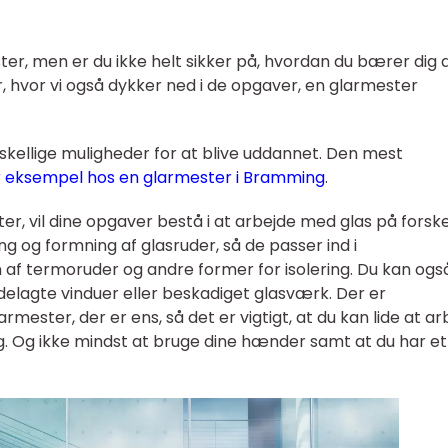
r, men er du ikke helt sikker på, hvordan du bærer dig 
r, hvor vi også dykker ned i de opgaver, en glarmester
rskellige muligheder for at blive uddannet. Den mest
r eksempel hos en glarmester i Bramming
.
, vil dine opgaver bestå i at arbejde med glas på forske
 og formning af glasruder, så de passer ind i
 af termoruder og andre former for isolering. Du kan ogs
delagte vinduer eller beskadiget glasværk. Der er
rmester, der er ens, så det er vigtigt, at du kan lide at a
. Og ikke mindst at bruge dine hænder samt at du har et