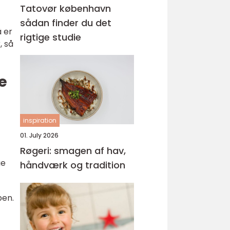
Tatovør københavn
sådan finder du det
å er
rigtige studie
, så
e
inspiration
01. July 2026
Røgeri: smagen af hav,
ge
håndværk og tradition
pen.