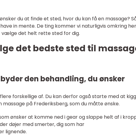
ønsker du at finde et sted, hvor du kan få en massage? S
n have in mente. De ting kommer vi naturligvis omkring her
ælge det helt rette sted for dig.
ge det bedste sted til massag
tilbyder den behandling, du ønsker
lere forskellige af. Du kan derfor også starte med at kig
 den massage på Frederiksberg, som du måtte ønske.
som ønsker at komme ned i gear og slappe helt af i krop
 der døjer med smerter, dig som har
er lignende.