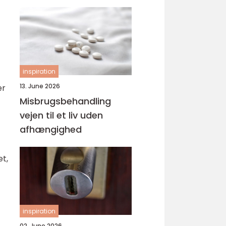
svejsninger
inspiration
13. June 2026
er
Misbrugsbehandling
vejen til et liv uden
afhængighed
et,
inspiration
02. June 2026