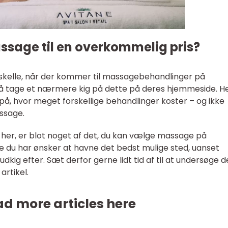
ssage til en overkommelig pris?
rskelle, når der kommer til massagebehandlinger på
så tage et nærmere kig på dette på deres hjemmeside. H
 på, hvor meget forskellige behandlinger koster – og ikke
assage.
 her, er blot noget af det, du kan vælge massage på
ke du har ønsker at havne det bedst mulige sted, uanset
dkig efter. Sæt derfor gerne lidt tid af til at undersøge d
artikel.
d more articles here