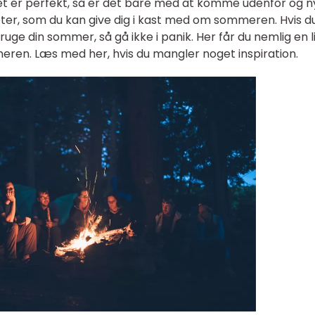
ret er perfekt, så er det bare med at komme udenfor og 
eter, som du kan give dig i kast med om sommeren. Hvis d
uge din sommer, så gå ikke i panik. Her får du nemlig en l
meren. Læs med her, hvis du mangler noget inspiration.