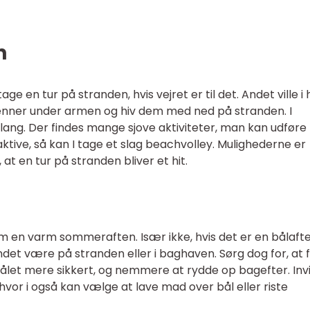
n
en tur på stranden, hvis vejret er til det. Andet ville i 
enner under armen og hiv dem med ned på stranden. I
ang. Der findes mange sjove aktiviteter, man kan udføre
aktive, så kan I tage et slag beachvolley. Mulighederne er
at en tur på stranden bliver et hit.
om en varm sommeraften. Især ikke, hvis det er en bålaft
et være på stranden eller i baghaven. Sørg dog for, at 
bålet mere sikkert, og nemmere at rydde op bagefter. Inv
 hvor i også kan vælge at lave mad over bål eller riste