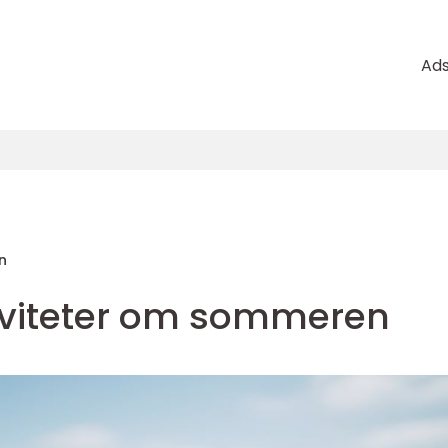
Ad
n
iviteter om sommeren