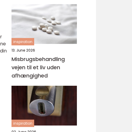
svejsninger
r
inspiration
ine
din
13. June 2026
Misbrugsbehandling
vejen til et liv uden
afhængighed
inspiration
02. June 2026