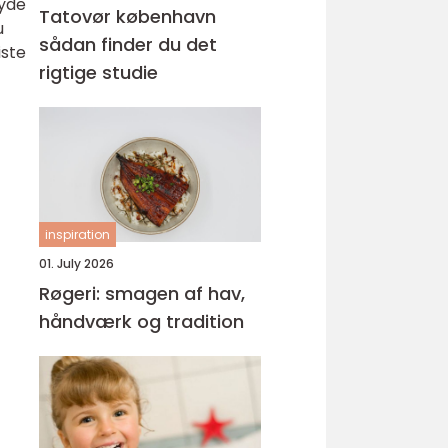
nyde
Tatovør københavn
u
sådan finder du det
iste
rigtige studie
inspiration
01. July 2026
Røgeri: smagen af hav,
håndværk og tradition