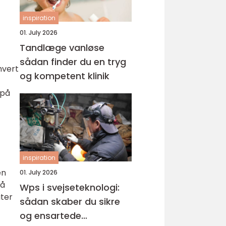
inspiration
01. July 2026
Tandlæge vanløse
sådan finder du en tryg
hvert
og kompetent klinik
 på
inspiration
en
01. July 2026
få
Wps i svejseteknologi:
iter
sådan skaber du sikre
og ensartede