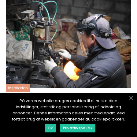
inspiration
01. July 2026
På vores website bruges cookies til at huske dine
Wps i svejseteknologi: sådan skaber du sikre
indstillinger, statistik og personalisering af indhold og
og ensartede svejsninger
annoncer. Denne information deles med tredjepart. Ved
fortsat brug af websiden godkender du cookiepolitikken.
Ok
Privatlivspolitik