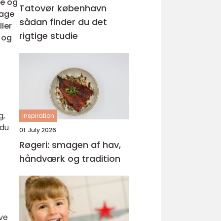
se og
Tatovør københavn
sage
sådan finder du det
ler
rigtige studie
 og
g,
inspiration
 du
01. July 2026
Røgeri: smagen af hav,
håndværk og tradition
ive