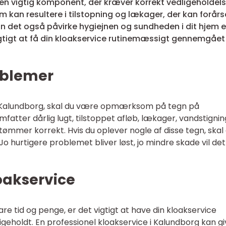
en vigtig komponent, der kræver korrekt vedligeholdel
m kan resultere i tilstopning og lækager, der kan forår
n det også påvirke hygiejnen og sundheden i dit hjem el
igtigt at få din kloakservice rutinemæssigt gennemgået
oblemer
e i Kalundborg, skal du være opmærksom på tegn på
atter dårlig lugt, tilstoppet afløb, lækager, vandstignin
ke tømmer korrekt. Hvis du oplever nogle af disse tegn, skal
Jo hurtigere problemet bliver løst, jo mindre skade vil det
oakservice
e tid og penge, er det vigtigt at have din kloakservice
geholdt. En professionel kloakservice i Kalundborg kan g