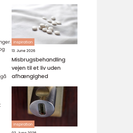
svejsninger
nger.
inspiration
og
13. June 2026
Misbrugsbehandling
vejen til et liv uden
afhængighed
dgå
t
inspiration
02. June 2026