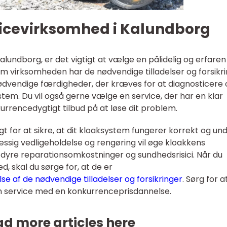
vicevirksomhed i Kalundborg
alundborg, er det vigtigt at vælge en pålidelig og erfaren
om virksomheden har de nødvendige tilladelser og forsikri
ødvendige færdigheder, der kræves for at diagnosticere 
tem. Du vil også gerne vælge en service, der har en klar
nkurrencedygtigt tilbud på at løse dit problem.
igt for at sikre, at dit kloaksystem fungerer korrekt og un
sig vedligeholdelse og rengøring vil øge kloakkens
dyre reparationsomkostninger og sundhedsrisici. Når du
, skal du sørge for, at de er
lse af de nødvendige tilladelser og forsikringer
. Sørg for a
n service med en konkurrenceprisdannelse.
d more articles here