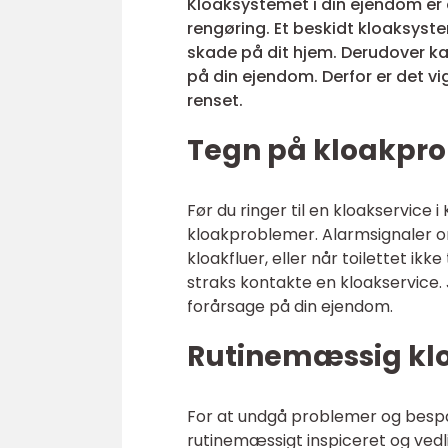
Kloaksystemet i din ejendom er 
rengøring. Et beskidt kloaksyste
skade på dit hjem. Derudover ka
på din ejendom. Derfor er det v
renset.
Tegn på kloakpr
Før du ringer til en kloakservic
kloakproblemer. Alarmsignaler omf
kloakfluer, eller når toilettet ik
straks kontakte en kloakservice. 
forårsage på din ejendom.
Rutinemæssig kl
For at undgå problemer og bespar
rutinemæssigt inspiceret og vedli