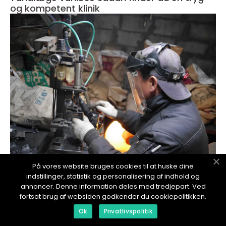
og kompetent klinik
inspiration
På vores website bruges cookies til at huske dine
indstillinger, statistik og personalisering af indhold og
01. July 2026
annoncer. Denne information deles med tredjepart. Ved
Wps i svejseteknologi: sådan skaber du sikre
fortsat brug af websiden godkender du cookiepolitikken.
og ensartede svejsninger
Ok
Privatlivspolitik