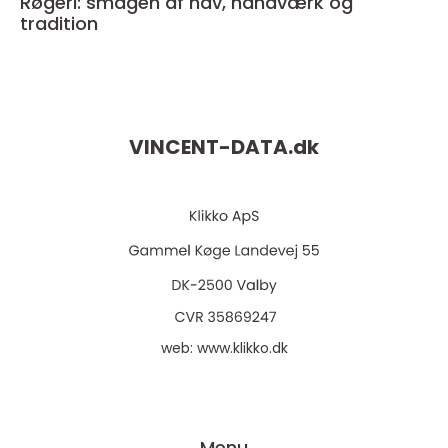
Røgeri: smagen af hav, håndværk og
tradition
VINCENT-DATA.
dk
web:
www.klikko.dk
Menu