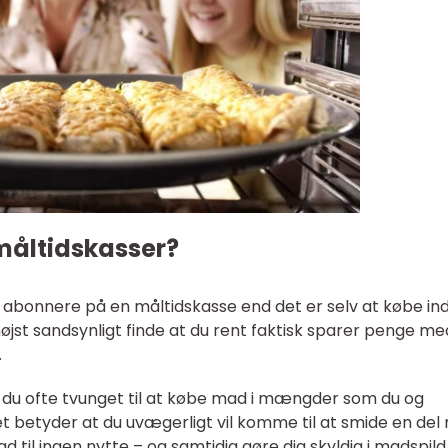
 måltidskasser?
t abonnere på en måltidskasse end det er selv at købe in
øjst sandsynligt finde at du rent faktisk sparer penge me
.
r du ofte tvunget til at købe mad i mængder som du og
Det betyder at du uvægerligt vil komme til at smide en de
d til ingen nytte – og samtidig gøre dig skyldig i madspild