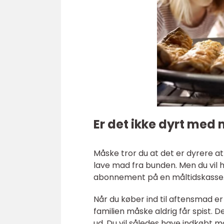
Er det ikke dyrt med
Måske tror du at det er dyrere a
lave mad fra bunden. Men du vil h
abonnement på en måltidskasse
Når du køber ind til aftensmad e
familien måske aldrig får spist. 
ud. Du vil således have indkøbt ma