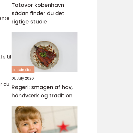
Tatovør københavn
sådan finder du det
hente
rigtige studie
e til
inspiration
01. July 2026
r du
Røgeri: smagen af hav,
håndværk og tradition