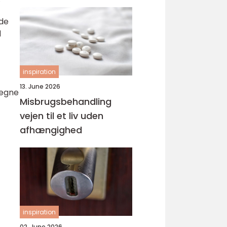
svejsninger
ede
d
inspiration
13. June 2026
tegne
Misbrugsbehandling
vejen til et liv uden
afhængighed
inspiration
02. June 2026