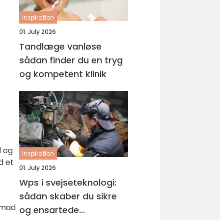
inspiration
01. July 2026
Tandlæge vanløse
sådan finder du en tryg
og kompetent klinik
d og
inspiration
d et
01. July 2026
Wps i svejseteknologi:
sådan skaber du sikre
l mad
og ensartede
.