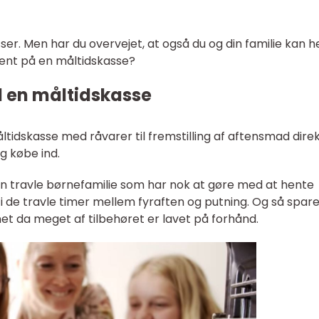
er. Men har du overvejet, at også du og din familie kan 
nt på en måltidskasse?
en måltidskasse
ltidskasse med råvarer til fremstilling af aftensmad direkt
og købe ind.
n travle børnefamilie som har nok at gøre med at hente
i de travle timer mellem fyraften og putning. Og så spare
net da meget af tilbehøret er lavet på forhånd.