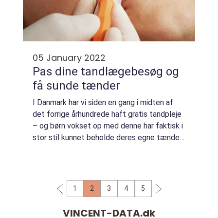
05 January 2022
Pas dine tandlægebesøg og
få sunde tænder
I Danmark har vi siden en gang i midten af
det forrige århundrede haft gratis tandpleje
– og børn vokset op med denne har faktisk i
stor stil kunnet beholde deres egne tænder
livet igennem. Bevar dit tandsæt intakt med
hjælp fra din tandlæge Hvis du ...
1
2
3
4
5
VINCENT-DATA.
dk