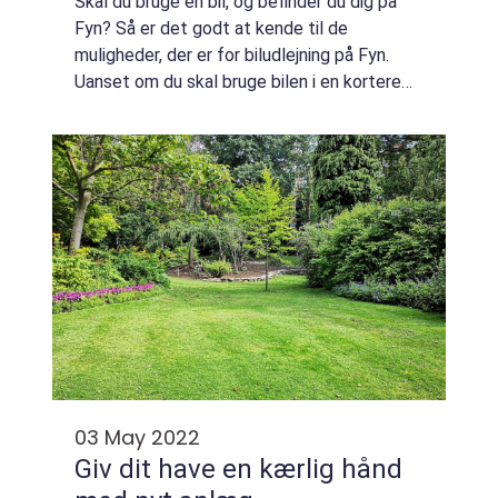
Skal du bruge en bil, og befinder du dig på
Fyn? Så er det godt at kende til de
muligheder, der er for biludlejning på Fyn.
Uanset om du skal bruge bilen i en kortere
eller længere periode, kan du nemlig nemt
og hurtigt få fat i en bil. Og det giver ...
03 May 2022
Giv dit have en kærlig hånd