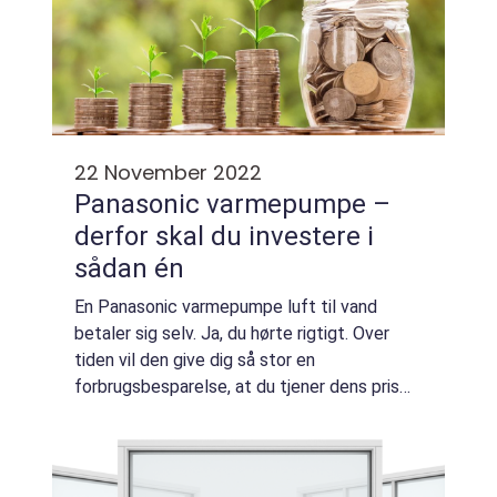
22 November 2022
Panasonic varmepumpe –
derfor skal du investere i
sådan én
En Panasonic varmepumpe luft til vand
betaler sig selv. Ja, du hørte rigtigt. Over
tiden vil den give dig så stor en
forbrugsbesparelse, at du tjener dens pris
ind igen. Hvor hurtigt du tjener den ind igen,
afhænger naturligvis af, hvor dyr en opvarm...