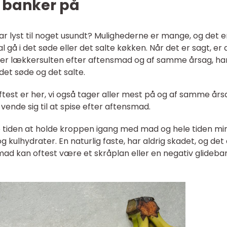
 banker på
ar lyst til noget usundt? Mulighederne er mange, og det e
 gå i det søde eller det salte køkken. Når det er sagt, er 
iver lækkersulten efter aftensmad og af samme årsag, ha
det søde og det salte.
ftest er her, vi også tager aller mest på og af samme års
ende sig til at spise efter aftensmad.
le tiden at holde kroppen igang med mad og hele tiden mi
 kulhydrater. En naturlig faste, har aldrig skadet, og det
ad kan oftest være et skråplan eller en negativ glideba