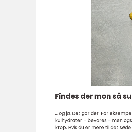
Findes der mon så su
… og ja. Det gør der. For eksemp
kulhydrater – bevares – men også
krop. Hvis du er mere til det sød