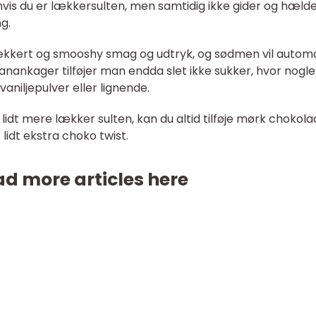
 hvis du er lækkersulten, men samtidig ikke gider og hælde
ng.
lækkert og smooshy smag og udtryk, og sødmen vil autom
nankager tilføjer man endda slet ikke sukker, hvor nogle
vaniljepulver eller lignende.
 lidt mere lækker sulten, kan du altid tilføje mørk chokol
lidt ekstra choko twist.
d more articles here