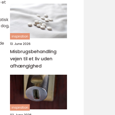
svejsninger
 et
atisk
 dog,
inspiration
ade
13. June 2026
Misbrugsbehandling
vejen til et liv uden
afhængighed
inspiration
02. June 2026