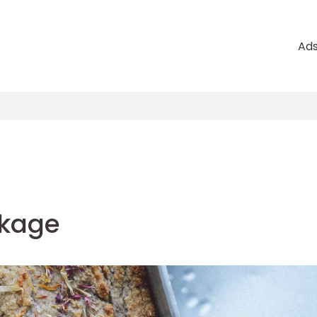
Ad
kage