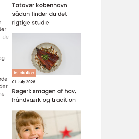
Tatovør københavn
sådan finder du det
r
rigtige studie
der
r de
ag,
inspiration
nde
01. July 2026
 der
Røgeri: smagen af hav,
ne,
håndværk og tradition