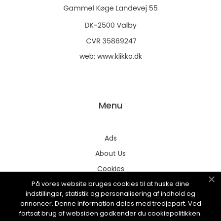
web:
www.klikko.dk
Menu
Ads
About Us
Cookies
På vores website bruges cookies til at huske dine
Contact
indstillinger, statistik og personalisering af indhold og
Sitemap
annoncer. Denne information deles med tredjepart. Ved
fortsat brug af websiden godkender du cookiepolitikken.