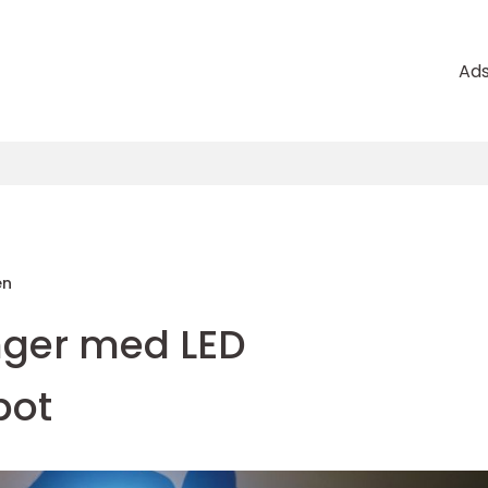
Ad
en
inger med LED
pot