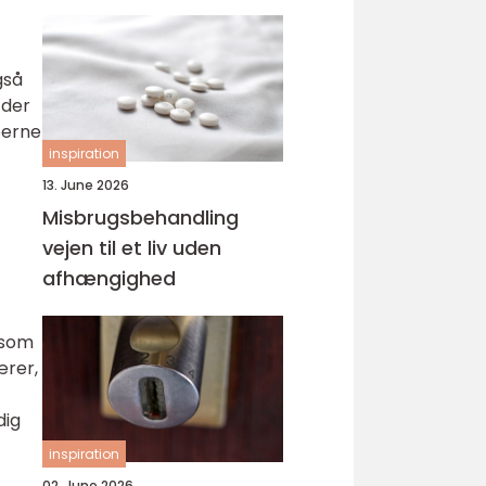
svejsninger
gså
 der
perne
inspiration
13. June 2026
Misbrugsbehandling
vejen til et liv uden
afhængighed
gesom
ærer,
dig
inspiration
02. June 2026