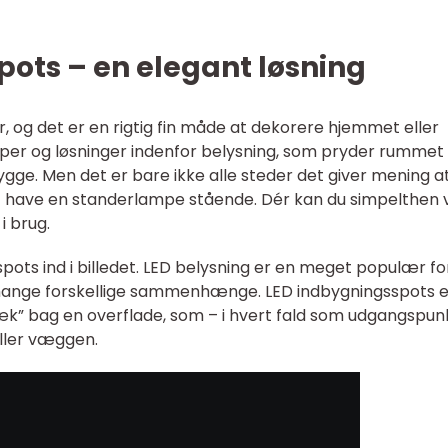
ots – en elegant løsning
og det er en rigtig fin måde at dekorere hjemmet eller
per og løsninger indenfor belysning, som pryder rummet
gge. Men det er bare ikke alle steder det giver mening a
t have en standerlampe stående. Dér kan du simpelthen
i brug.
ots ind i billedet. LED belysning er en meget populær f
 mange forskellige sammenhænge. LED indbygningsspots e
k” bag en overflade, som – i hvert fald som udgangspun
eller væggen.