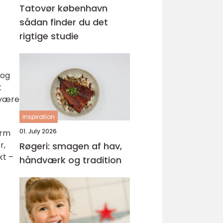
Tatovør københavn
sådan finder du det
rigtige studie
 og
t
 være
inspiration
01. July 2026
orm
r,
Røgeri: smagen af hav,
kt –
håndværk og tradition