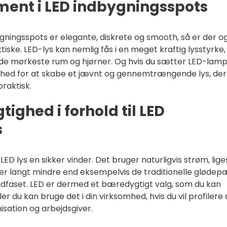
ment i LED indbygningsspots
gningsspots er elegante, diskrete og smooth, så er der o
tiske. LED-lys kan nemlig fås i en meget kraftig lysstyrke,
v de mørkeste rum og hjørner. Og hvis du sætter LED-lam
lighed for at skabe et jævnt og gennemtrængende lys, der
raktisk.
ghed i forhold til LED
s
 LED lys en sikker vinder. Det bruger naturligvis strøm, li
er langt mindre end eksempelvis de traditionelle glødep
udfaset. LED er dermed et bæredygtigt valg, som du kan
ller du kan bruge det i din virksomhed, hvis du vil profilere 
sation og arbejdsgiver.