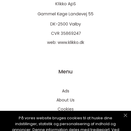
web:
www.klikko.dk
Menu
Ads
About Us
Cookies
På vores website bruges cookies til at huske dine
Contact
indstillinger, statistik og personalisering af indhold og
Sitemap
annoncer. Denne information deles med tredjepart. Ved