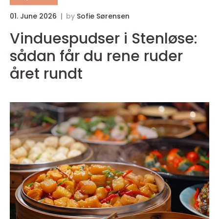
01. June 2026
by
Sofie Sørensen
0
Vinduespudser i Stenløse:
T
sådan får du rene ruder
året rundt