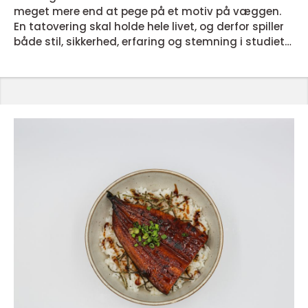
meget mere end at pege på et motiv på væggen.
En tatovering skal holde hele livet, og derfor spiller
både stil, sikkerhed, erfaring og stemning i studiet
en stor rolle. København rummer alt fra små, intime
studier til historiske tattoo-butikker, og
mulighederne kan virke overvældende, hvis du ikke
ved, hvad du skal kigge efter. Når du bruger tid på
at researche, tale med artister og tjekke referencer,
ø...