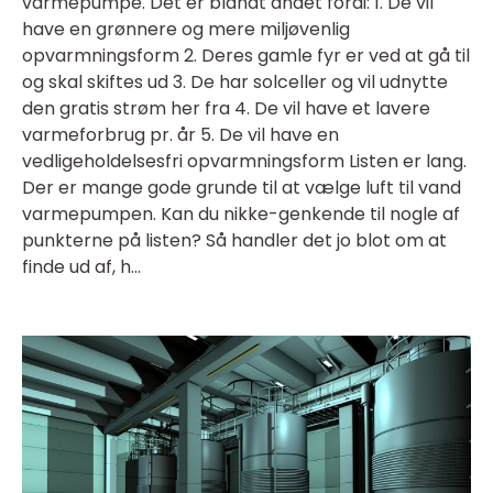
varmepumpe. Det er blandt andet fordi: 1. De vil
have en grønnere og mere miljøvenlig
opvarmningsform 2. Deres gamle fyr er ved at gå til
og skal skiftes ud 3. De har solceller og vil udnytte
den gratis strøm her fra 4. De vil have et lavere
varmeforbrug pr. år 5. De vil have en
vedligeholdelsesfri opvarmningsform Listen er lang.
Der er mange gode grunde til at vælge luft til vand
varmepumpen. Kan du nikke-genkende til nogle af
punkterne på listen? Så handler det jo blot om at
finde ud af, h...